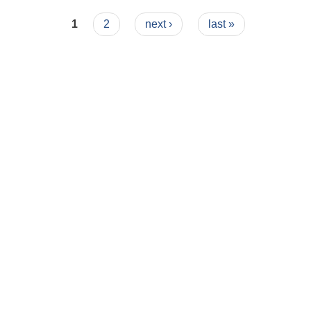
1
2
next ›
last »